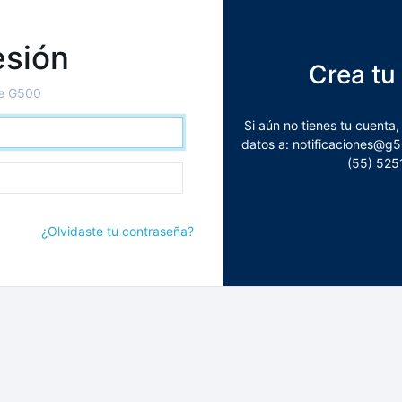
esión
Crea tu
de G500
Si aún no tienes tu cuenta
datos a: notificaciones@g5
(55) 525
¿Olvidaste tu contraseña?